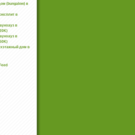
м (bungalow) в
эксплит в
аунхауз в
420K)
аунхауз в
450K)
хэтажный дом в
8