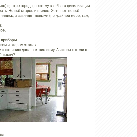
ьно) центре города, поэтому все блага цивилизации
ать. Но всё старое и гнилое. Хотя нет, не всё -
нялись, и выглядят новыми (по крайней мере, там,
т.
вое.
е приборы
рвом и втором этажах.
состоянию дома, т.е. никакому. А что вы хотели от
0 тысяч?
ты