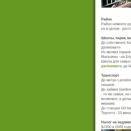
Район
Район немного ш
но в целом - дос
Школы, парки, м
До собственно Ха
далековато.
Из мелких парков 
Магазины - на Бл
Школа для самых
далековато
, до
Транспорт
До метро Lansdow
пешком.
До хайвея Gardine
- то же самое, но
возможно, и доль
меркам).
До станции GO tr
Торонто - 10 мину
Налог на недви
$2300 в 2008 году