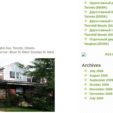
Одноэтажный до
Toronto ($600K)
Двухэтажный б
Toronto ($500K)
Двухэтажный т
Thornhill Woods ($
Двухэтажный т
Thornhill Woods ($
Отдельный дву
Vaughan ($645K)
on Ave, Toronto, Ontario.
ток - Bloor St. West / Dundas St. West.
Archives
July 2008
August 2008
September 200
October 2008
November 2008
December 2008
July 2009