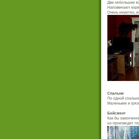
Две небольшие ко
Напоминают кори
Очень неуютно, е
Спальни
По одной спальне
Маленькие и гряз
Бейсмент
Как бы законченн
но производит тя