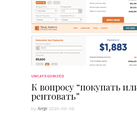
UNCATEGORIZED
К вопросу “покупать ил
рентовать”
Serge
by
2025-09-09