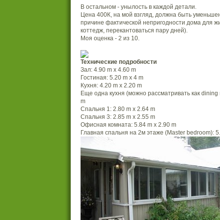
В остальном - унылость в каждой детали.
Цена 400К, на мой взгляд, должна быть уменьшен
причине фактической непригодности дома для жил
коттедж, перекантоваться пару дней).
Моя оценка - 2 из 10.
Технические подробности
Зал: 4.90 m x 4.60 m
Гостиная: 5.20 m x 4 m
Кухня: 4.20 m x 2.20 m
Еще одна кухня (можно рассматривать как dining r
m
Спальня 1: 2.80 m x 2.64 m
Спальня 3: 2.85 m x 2.55 m
Офисная комната: 5.84 m x 2.90 m
Главная спальня на 2м этаже (Master bedroom): 5