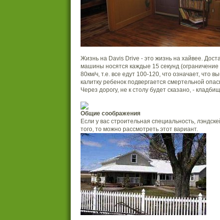
Жизнь на Davis Drive - это жизнь на хайвее. Дос
машины носятся каждые 15 секунд (ограничение 
80км/ч, т.е. все едут 100-120, что означает, что 
калитку ребенок подвергается смертельной опас
Через дорогу, не к столу будет сказано, - кладбищ
Общие соображения
Если у вас строительная специальность, лэндске
того, то можно рассмотреть этот вариант.