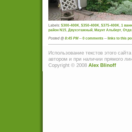
Labels:
$300-400K
,
$350-400K
,
$375-400K
,
1 ван
район N15
,
Двухэтажный
,
Маунт Альберт
,
Отде
Posted @
8:45 PM
--
0 comments
--
links to this po
Использование текстов этого сайта
автором и при наличии прямого ли
Copyright © 2008
Alex Blinoff