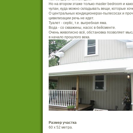
Но на втором этаже только master bedroom и как
чулан, куда можно складывать вещи, которые хоч
О центральных кондиционерах-пылесосах и проч
цивилизации речь не идет.
Туалет - ceptic, т.е. выгребная яма.
Вода - со скважины, насос в бейсменте.
Очень живописно всё, обстановка позволяет мы
в начало прошлого века.
Размер участка
60 х 52 метра.