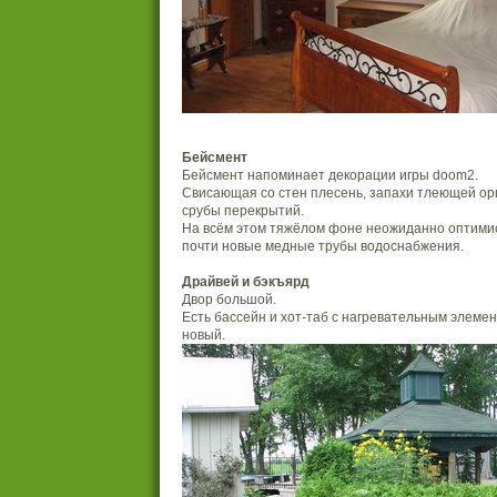
Бейсмент
Бейсмент напоминает декорации игры doom2.
Свисающая со стен плесень, запахи тлеющей орг
срубы перекрытий.
На всём этом тяжёлом фоне неожиданно оптими
почти новые медные трубы водоснабжения.
Драйвей и бэкъярд
Двор большой.
Есть бассейн и хот-таб с нагревательным элеме
новый.