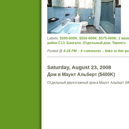
Labels:
$500-600K
,
$550-600K
,
$575-600K
,
1 ван
район C13
,
Бангало
,
Отдельный дом
,
Торонто
Posted @
4:28 PM
--
0 comments
--
links to this po
Saturday, August 23, 2008
Дом в Маунт Альберт ($400K)
Отдельный двухэтажный дом в Маунт Альберт (Mt.