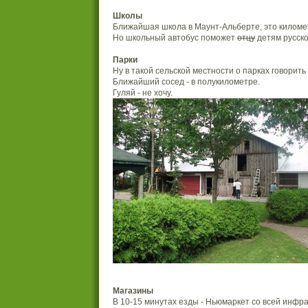
Школы
Ближайшая школа в Маунт-Альберте, это киломе
Но школьный автобус поможет
отцу
детям русско
Парки
Ну в такой сельской местности о парках говорить
Ближайший сосед - в полукилометре.
Гуляй - не хочу.
Магазины
В 10-15 минутах езды - Ньюмаркет со всей инфр