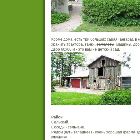
Кроме дома, есть три больших сарая (ангара), в
хранить трактора, танки,
самолеты
, машины, дро
Двор 60х60 м - это вам не детский сад.
Район
Сельский.
Соседи - сельчане.
Рядом (чуть западнее) - очень хорошая ферма, г
клубнику.