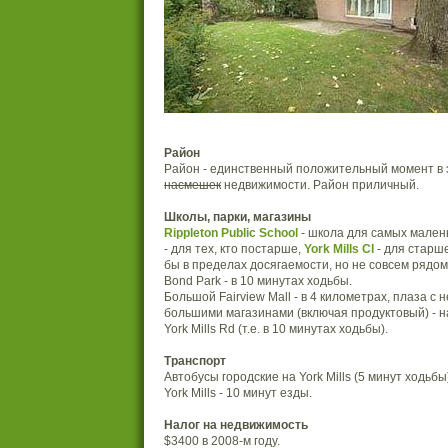
Район
Район - единственный положительный момент в 
насмешек
недвижимости. Район приличный.
Школы, парки, магазины
Rippleton Public School
- школа для самых мален
- для тех, кто постарше,
York Mills CI
- для старше
бы в пределах досягаемости, но не совсем рядом
Bond Park - в 10 минутах ходьбы.
Большой Fairview Mall - в 4 километрах, плаза с 
большими магазинами (включая продуктовый) - н
York Mills Rd (т.е. в 10 минутах ходьбы).
Транспорт
Автобусы городские на York Mills (5 минут ходьбы
York Mills - 10 минут езды.
Налог на недвижимость
$3400 в 2008-м году.