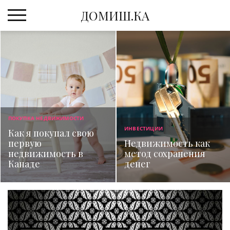
Skip
ДОМИШ.КА
to
content
ПОКУПКА НЕДВИЖИМОСТИ
ИНВЕСТИЦИИ
Как я покупал свою
первую
Недвижимость как
недвижимость в
метод сохранения
Канаде
денег